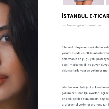
İSTANBUL E-TICA
markanızın görsel iş ortağıyız.
E-ticaret dünyasında rekabetin gid
yaratmasında en etkili unsurlardan b
anlatmanın en güçlü yolu profesyone
değil, markanın dili ve güven duygu
ekipmanlarla yapılan çekimler mark
İstanbul ürün fotoğraf çekimi hizme
çözümler sunar. Işık ayarları, açı
en etkili şekilde sunulmasını sağlar.
profesyonel çekimler ürününüzün kal