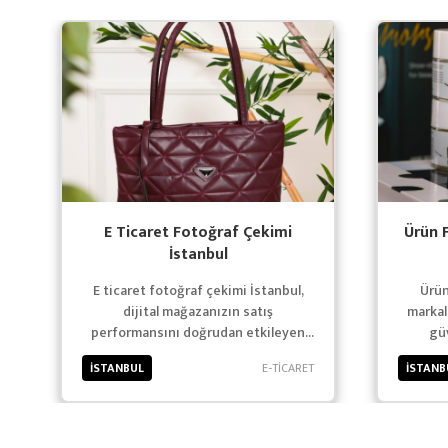
E Ticaret Fotoğraf Çekimi
Ürün 
İstanbul
E ticaret fotoğraf çekimi İstanbul,
Ürün
dijital mağazanızın satış
markala
performansını doğrudan etkileyen
güv
en önemli unsurların başında gelir.
oluş
İSTANBUL
E-TİCARET
İSTANB