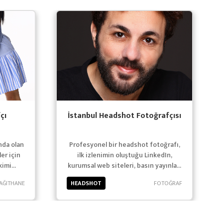
çı
İstanbul Headshot Fotoğrafçısı
nda olan
Profesyonel bir headshot fotoğrafı,
ler için
ilk izlenimin oluştuğu LinkedIn,
kimi
kurumsal web siteleri, basın yayınları
 kimlik
ve sosyal medya platformlarında
AĞITHANE
HEADSHOT
FOTOĞRAF
turur.
kişinin güvenilirliğini ve
profesyonelliğini doğrudan etkiler.