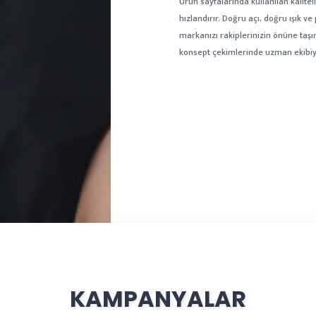
Ürün sayfalarında kullanılan kalitel
hızlandırır. Doğru açı, doğru ışık v
markanızı rakiplerinizin önüne taş
konsept çekimlerinde uzman ekibiyl
KAMPANYALAR