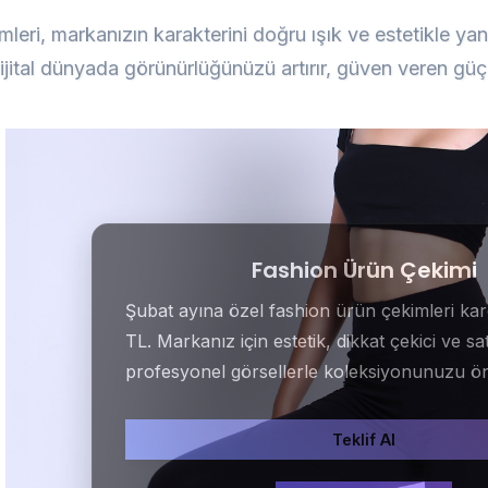
mleri, markanızın karakterini doğru ışık ve estetikle y
ijital dünyada görünürlüğünüzü artırır, güven veren güçlü
Fashion Ürün Çekimi
Şubat ayına özel fashion ürün çekimleri ka
TL. Markanız için estetik, dikkat çekici ve sa
profesyonel görsellerle koleksiyonunuzu ön
Teklif Al