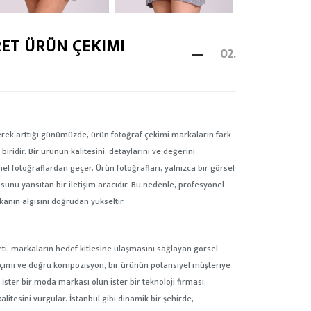
RET ÜRÜN ÇEKIMI
02.
erek arttığı günümüzde, ürün fotoğraf çekimi markaların fark
iridir. Bir ürünün kalitesini, detaylarını ve değerini
l fotoğraflardan geçer. Ürün fotoğrafları, yalnızca bir görsel
sunu yansıtan bir iletişim aracıdır. Bu nedenle, profesyonel
anın algısını doğrudan yükseltir.
ti, markaların hedef kitlesine ulaşmasını sağlayan görsel
 seçimi ve doğru kompozisyon, bir ürünün potansiyel müşteriye
 İster bir moda markası olun ister bir teknoloji firması,
itesini vurgular. İstanbul gibi dinamik bir şehirde,