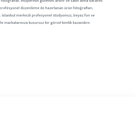
i fotoğraflar, müşterinin güvenini artırır ve satın alma kararını
e profesyonel düzenleme ile hazırlanan ürün fotoğrafları,
ır. İstanbul merkezli profesyonel stüdyomuz, beyaz fon ve
e markalarınıza kusursuz bir görsel kimlik kazandırır.