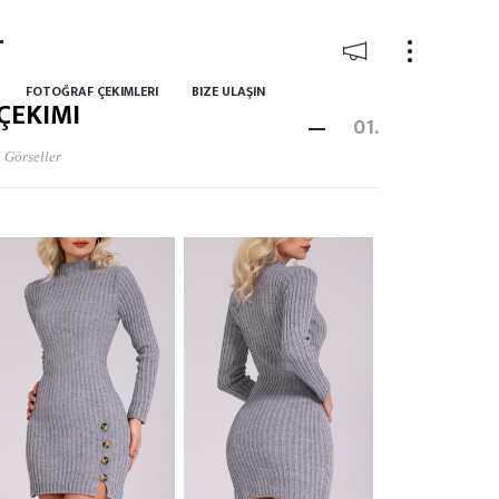
FOTOĞRAF ÇEKIMLERI
BIZE ULAŞIN
ÇEKIMI
01.
 Görseller