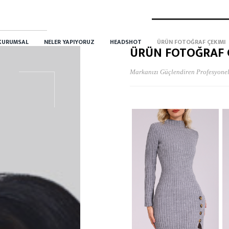
KURUMSAL
NELER YAPIYORUZ
HEADSHOT
ÜRÜN FOTOĞRAF ÇEKIMI
ÜRÜN FOTOĞRAF 
Markanızı Güçlendiren Profesyonel