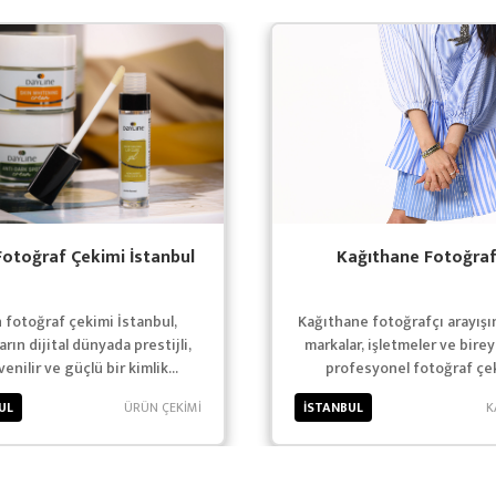
Fotoğraf Çekimi İstanbul
Kağıthane Fotoğraf
 fotoğraf çekimi İstanbul,
Kağıthane fotoğrafçı arayışı
rın dijital dünyada prestijli,
markalar, işletmeler ve birey
enilir ve güçlü bir kimlik
profesyonel fotoğraf çe
turabilmesi için kritik bir
hizmetleri, güçlü bir görsel
UL
ÜRÜN ÇEKİMİ
İSTANBUL
K
yatırımdır.
oluşturmanın temelini oluş