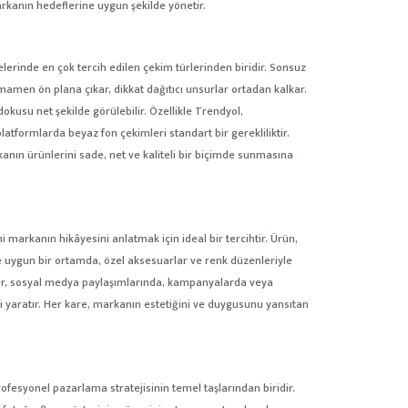
rkanın hedeflerine uygun şekilde yönetir.
elerinde en çok tercih edilen çekim türlerinden biridir. Sonsuz
amen ön plana çıkar, dikkat dağıtıcı unsurlar ortadan kalkar.
kusu net şekilde görülebilir. Özellikle Trendyol,
atformlarda beyaz fon çekimleri standart bir gerekliliktir.
anın ürünlerini sade, net ve kaliteli bir biçimde sunmasına
 markanın hikâyesini anlatmak için ideal bir tercihtir. Ürün,
 uygun bir ortamda, özel aksesuarlar ve renk düzenleriyle
imler, sosyal medya paylaşımlarında, kampanyalarda veya
i yaratır. Her kare, markanın estetiğini ve duygusunu yansıtan
rofesyonel pazarlama stratejisinin temel taşlarından biridir.