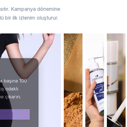
ansıtır. Kampanya dönemine
Konsep
Ürün
 bir ilk izlenim oluşturur.
Çekimi
Gastronomi
Sosyal
Çekimi
Medya
Çekimi
re başına 100
tış odaklı
e çıkarın.