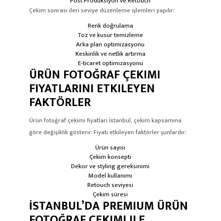
Post Prodüksiyon ve Retouch
Çekim sonrası ileri seviye düzenleme işlemleri yapılır:
Renk doğrulama
Toz ve kusur temizleme
Arka plan optimizasyonu
Keskinlik ve netlik artırma
E-ticaret optimizasyonu
ÜRÜN FOTOĞRAF ÇEKIMI
FIYATLARINI ETKILEYEN
FAKTÖRLER
Ürün fotoğraf çekimi fiyatları İstanbul
, çekim kapsamına
göre değişiklik gösterir. Fiyatı etkileyen faktörler şunlardır:
Ürün sayısı
Çekim konsepti
Dekor ve styling gereksinimi
Model kullanımı
Retouch seviyesi
Çekim süresi
İSTANBUL’DA PREMIUM ÜRÜN
FOTOĞRAF ÇEKIMI ILE