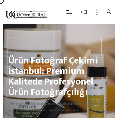
Ürün Fotoğraf Çekimi
İstanbul: Premium
Kalitede Profesyonel
Ürün Fotoğrafçılığı
Ürün fotoğraf çekimi İstanbul, markaların dijital dünyada prestijli, güvenilir ve
güçlü bir kimlik oluşturabilmesi için kritik bir yatırımdır.