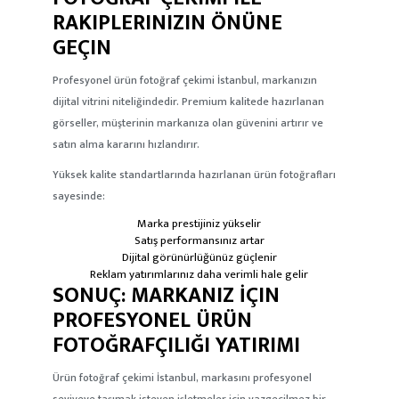
RAKIPLERINIZIN ÖNÜNE
GEÇIN
Profesyonel ürün fotoğraf çekimi İstanbul
, markanızın
dijital vitrini niteliğindedir. Premium kalitede hazırlanan
görseller, müşterinin markanıza olan güvenini artırır ve
satın alma kararını hızlandırır.
Yüksek kalite standartlarında hazırlanan ürün fotoğrafları
sayesinde:
Marka prestijiniz yükselir
Satış performansınız artar
Dijital görünürlüğünüz güçlenir
Reklam yatırımlarınız daha verimli hale gelir
SONUÇ: MARKANIZ İÇIN
PROFESYONEL ÜRÜN
FOTOĞRAFÇILIĞI YATIRIMI
Ürün fotoğraf çekimi İstanbul
, markasını profesyonel
seviyeye taşımak isteyen işletmeler için vazgeçilmez bir