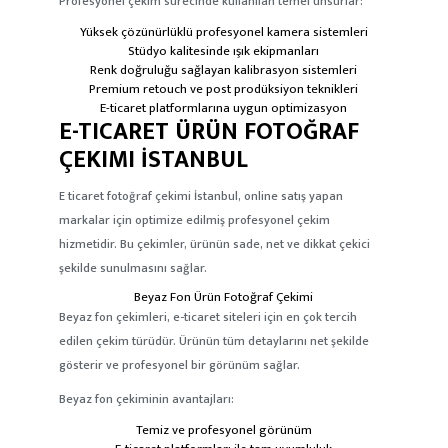
Profesyonel çekim sürecinde kullanılan temel unsurlar:
Yüksek çözünürlüklü profesyonel kamera sistemleri
Stüdyo kalitesinde ışık ekipmanları
Renk doğruluğu sağlayan kalibrasyon sistemleri
Premium retouch ve post prodüksiyon teknikleri
E-ticaret platformlarına uygun optimizasyon
E-TICARET ÜRÜN FOTOĞRAF
ÇEKIMI İSTANBUL
E ticaret fotoğraf çekimi İstanbul
, online satış yapan
markalar için optimize edilmiş profesyonel çekim
hizmetidir. Bu çekimler, ürünün sade, net ve dikkat çekici
şekilde sunulmasını sağlar.
Beyaz Fon Ürün Fotoğraf Çekimi
Beyaz fon çekimleri, e-ticaret siteleri için en çok tercih
edilen çekim türüdür. Ürünün tüm detaylarını net şekilde
gösterir ve profesyonel bir görünüm sağlar.
Beyaz fon çekiminin avantajları:
Temiz ve profesyonel görünüm