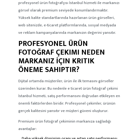
profesyonel ürün fotoğrafçısı İstanbul
hizmeti ile markanızı
görsel olarak premium seviyede konumlandırmaktır.
Yüksek kalite standartlarında hazırlanan ürün görselleri,
web sitenizde, e-ticaret platformlarında, sosyal medyada
ve reklam kampanyalarında markanızın değerini yansıtır.
PROFESYONEL ÜRÜN
FOTOĞRAF ÇEKIMI NEDEN
MARKANIZ İÇIN KRITIK
ÖNEME SAHIPTIR?
Dijital ortamda müşteriler, ürün ile ilk temasını görseller
üzerinden kurar. Bu nedenle
e ticaret ürün fotoğraf çekimi
İstanbul
hizmeti, satış performansını doğrudan etkileyen en
önemli faktörlerden biridir. Profesyonel çekimler, ürünün
gerçek kalitesini yansıtır ve müşteri güveni oluşturur.
Premium ürün fotoğraf çekiminin markanıza sağladığı
avantajlar:
Daha yüksek dönüşüm oranı
ve artan satış performansı