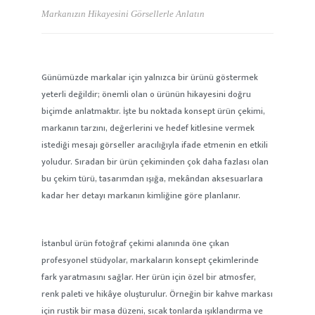
Markanızın Hikayesini Görsellerle Anlatın
Günümüzde markalar için yalnızca bir ürünü göstermek
yeterli değildir; önemli olan o ürünün hikayesini doğru
biçimde anlatmaktır. İşte bu noktada konsept ürün çekimi,
markanın tarzını, değerlerini ve hedef kitlesine vermek
istediği mesajı görseller aracılığıyla ifade etmenin en etkili
yoludur. Sıradan bir ürün çekiminden çok daha fazlası olan
bu çekim türü, tasarımdan ışığa, mekândan aksesuarlara
kadar her detayı markanın kimliğine göre planlanır.
İstanbul ürün fotoğraf çekimi alanında öne çıkan
profesyonel stüdyolar, markaların konsept çekimlerinde
fark yaratmasını sağlar. Her ürün için özel bir atmosfer,
renk paleti ve hikâye oluşturulur. Örneğin bir kahve markası
için rustik bir masa düzeni, sıcak tonlarda ışıklandırma ve