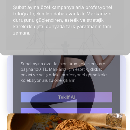
Şubat ayına özel kampanyalarla profesyonel
fotoğraf çekimleri daha avantajlı. Markanızın
duruşunu güçlendiren, estetik ve stratejik
karelerle dijital dünyada fark yaratmanın tam
zamanı.
Fashion Ürün Çekimi
Şubat ayına özel fashion ürün çekimleri kare
başına 100 TL. Markanız için estetik, dikkat
çekici ve satış odaklı profesyonel görsellerle
koleksiyonunuzu öne çıkarın.
Teklif Al
Gastronomi Çekimi
Daha Fazla Bilgi
Teklif Al