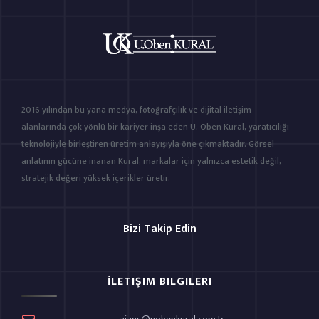
2016 yılından bu yana medya, fotoğrafçılık ve dijital iletişim
alanlarında çok yönlü bir kariyer inşa eden U. Oben Kural, yaratıcılığı
teknolojiyle birleştiren üretim anlayışıyla öne çıkmaktadır. Görsel
anlatının gücüne inanan Kural, markalar için yalnızca estetik değil,
stratejik değeri yüksek içerikler üretir.
Bizi Takip Edin
İLETIŞIM BILGILERI
ajans@uobenkural.com.tr