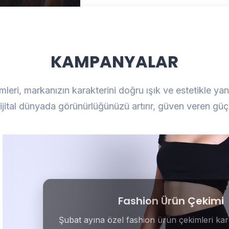
KAMPANYALAR
mleri, markanızın karakterini doğru ışık ve estetikle y
ijital dünyada görünürlüğünüzü artırır, güven veren güçlü
Fashion Ürün Çekimi
Şubat ayına özel fashion ürün çekimleri ka