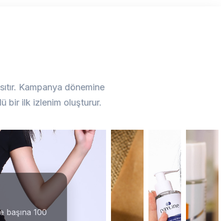
ansıtır. Kampanya dönemine
Konsep
Ürün
 bir ilk izlenim oluşturur.
Çekimi
Gastronomi
Sosyal
Çekimi
Medya
Çekimi
re başına 100