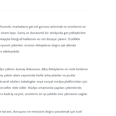
n
 hizmeti, markaların görsel gücünü artırmak ve ürünlerini en
k önem taşır. Geniş ve donanımlı bir stüdyoda gerçekleştirilen
ajıyla fotoğraf kalitesini en üst düzeye çıkarır. Özellikle
esyonel çekimler, ürünün detaylarını doğru ışık altında
 etkileyebilir.
üdyo çekimi, kumaş dokusunu, dikiş detaylarını ve renk tonlarını
iş çekim alanı sayesinde farklı arka planlar ve pozlar
icaret siteleri, kataloglar veya sosyal medya platformları için
görseller elde edilir. Stüdyo ortamında yapılan çekimlerde,
ru kadraj seçimi, ürünlerin en iyi şekilde öne çıkmasını sağlar.
 tarzını, duruşunu ve enerjisini doğru yansıtmak için özel