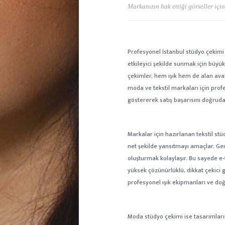
Markanızın hak ettiği görseller içi
Profesyonel İstanbul stüdyo çekimi
etkileyici şekilde sunmak için büyü
çekimler, hem ışık hem de alan avant
moda ve tekstil markaları için prof
göstererek satış başarısını doğrudan
Markalar için hazırlanan tekstil st
net şekilde yansıtmayı amaçlar. Gen
oluşturmak kolaylaşır. Bu sayede e-t
yüksek çözünürlüklü, dikkat çekici 
profesyonel ışık ekipmanları ve doğ
Moda stüdyo çekimi ise tasarımların