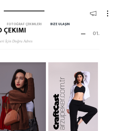
FOTOĞRAF ÇEKIMLERI
BIZE ULAŞIN
 ÇEKIMI
01.
eri İçin Doğru Adres