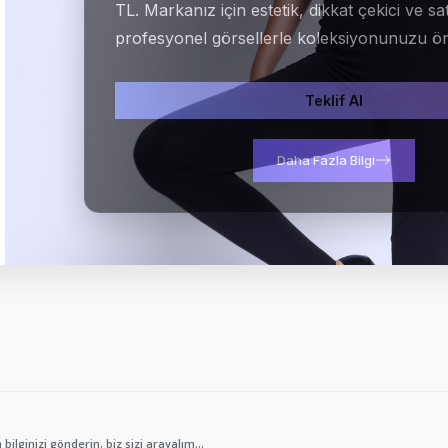
TL. Markanız için estetik, dikkat çekici ve sa
profesyonel görsellerle koleksiyonunuzu ön
Teklif Al
Daha Fazla Bilgi
bilginizi gönderin, biz sizi arayalım...