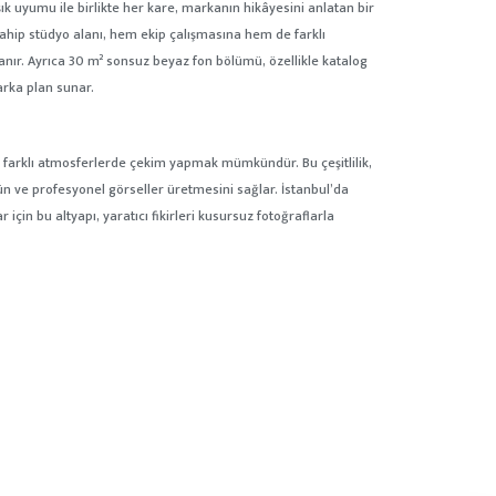
ışık uyumu ile birlikte her kare, markanın hikâyesini anlatan bir
sahip stüdyo alanı, hem ekip çalışmasına hem de farklı
anır. Ayrıca 30 m² sonsuz beyaz fon bölümü, özellikle katalog
 arka plan sunar.
 farklı atmosferlerde çekim yapmak mümkündür. Bu çeşitlilik,
n ve profesyonel görseller üretmesini sağlar. İstanbul’da
için bu altyapı, yaratıcı fikirleri kusursuz fotoğraflarla