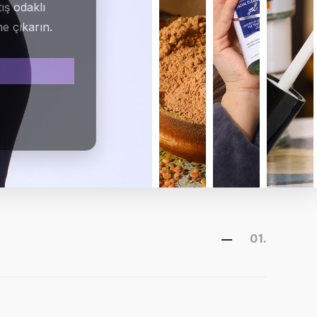
tış odaklı
e çıkarın.
Teklif AL
Teklif Al
Teklif Al
01.