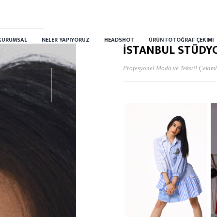
KURUMSAL
NELER YAPIYORUZ
HEADSHOT
ÜRÜN FOTOĞRAF ÇEKIMI
İSTANBUL STÜDYO
Profesyonel Moda ve Tekstil Çekiml